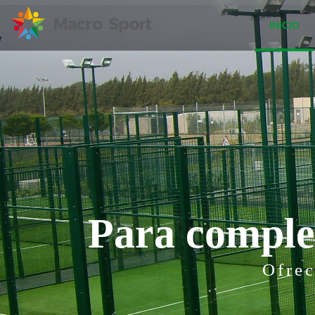
INICIO
P
a
r
a
c
o
m
p
l
e
Ofrec