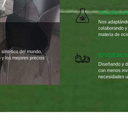
TECNOLO
Nos adaptándon
colaborando y 
materia de oci
sintético del mundo,
EFICIENCI
 y los mejores precios
Diseñando y de
con menos inve
necesidades us