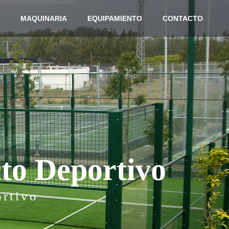
MAQUINARIA
EQUIPAMIENTO
CONTACTO
c
t
o
D
e
p
o
r
t
i
v
o
ortivo