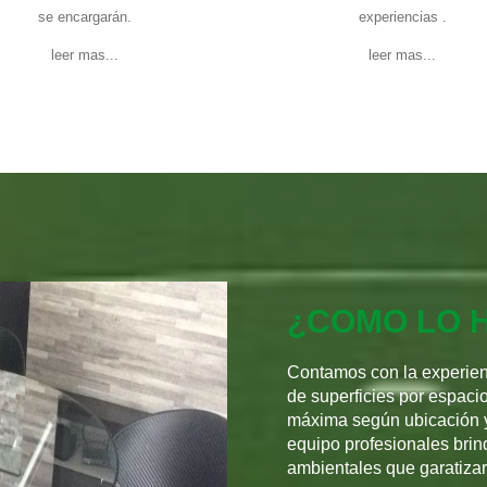
se encargarán.
experiencias .
leer mas...
leer mas...
¿COMO LO 
Contamos con la experienc
de superficies por espaci
máxima según ubicación y
equipo profesionales brin
ambientales que garatizar