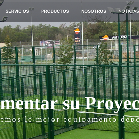
SERVICIOS
PRODUCTOS
NOSOTROS
NOTICIAS
m
e
n
t
a
r
s
u
P
r
o
y
e
emos le mejor equipamento dep